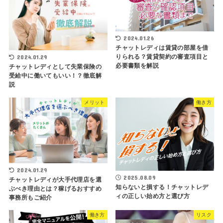
2024.01.26
チャットレディは賃貸の部屋を借
りられる？賃貸契約の審査項目と
2024.01.29
必要書類を解説
チャットレディとして失業保険の
受給中に働いてもいい！？徹底解
説
メリット
働き方
2024.01.29
2025.08.09
チャットレディが大手代理店を選
知らないと損する！チャットレデ
ぶべき理由とは？稼げるおすすめ
ィの正しい始め方と選び方
事務所もご紹介
働き方
リスク