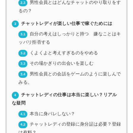
男性会員とはどんなチャットのやり取りをす
2.3
るの？
チャットレディが楽しい仕事で稼ぐためには
3
自分の考えはしっかりと持つ 嫌なことはキ
3.1
ッパリ拒否する
くよくよと考えすぎるのをやめる
3.2
その場かぎりの出会いを楽しむ
3.3
男性会員との会話をゲームのように楽しんで
3.4
みる。
チャットレディの仕事は本当に楽しい？リアル
4
な疑問
本当に身バレしない？
4.1
チャットレディの登録に身分証は必要？登録
4.2
は有料？