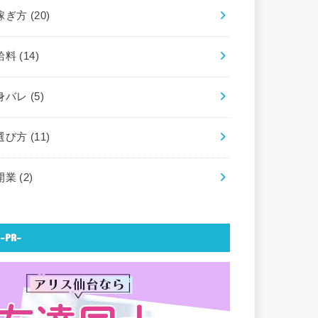
稼ぎ方
(20)
給料
(14)
身バレ
(5)
選び方
(11)
開業
(2)
-PR-