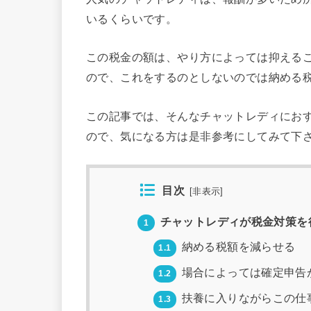
いるくらいです。
この税金の額は、やり方によっては抑える
ので、これをするのとしないのでは納める
この記事では、そんなチャットレディにお
ので、気になる方は是非参考にしてみて下
目次
[
非表示
]
チャットレディが税金対策を
1
納める税額を減らせる
1.1
場合によっては確定申告
1.2
扶養に入りながらこの仕
1.3