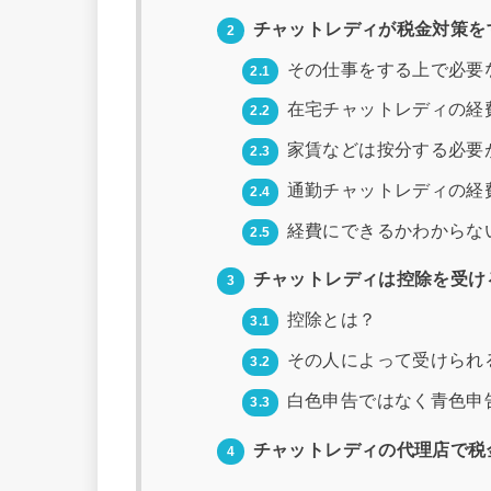
チャットレディが税金対策を
2
その仕事をする上で必要
2.1
在宅チャットレディの経
2.2
家賃などは按分する必要
2.3
通勤チャットレディの経
2.4
経費にできるかわからな
2.5
チャットレディは控除を受け
3
控除とは？
3.1
その人によって受けられ
3.2
白色申告ではなく青色申
3.3
チャットレディの代理店で税
4