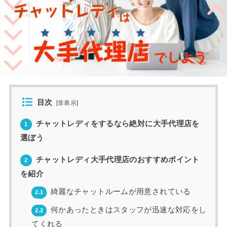
目次
[
非表示
]
チャットレディをするなら絶対に大手代理店を
1
選ぼう
チャットレディ大手代理店のおすすめポイント
2
を紹介
綺麗なチャットルームが用意されている
2.1
何かあったときはスタッフが迅速な対応をし
2.2
てくれる