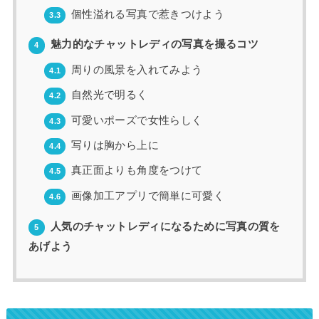
個性溢れる写真で惹きつけよう
3.3
魅力的なチャットレディの写真を撮るコツ
4
周りの風景を入れてみよう
4.1
自然光で明るく
4.2
可愛いポーズで女性らしく
4.3
写りは胸から上に
4.4
真正面よりも角度をつけて
4.5
画像加工アプリで簡単に可愛く
4.6
人気のチャットレディになるために写真の質を
5
あげよう