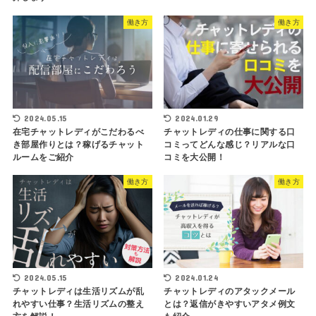
働き方
働き方
2024.05.15
2024.01.29
在宅チャットレディがこだわるべ
チャットレディの仕事に関する口
き部屋作りとは？稼げるチャット
コミってどんな感じ？リアルな口
ルームをご紹介
コミを大公開！
働き方
働き方
2024.05.15
2024.01.24
チャットレディは生活リズムが乱
チャットレディのアタックメール
れやすい仕事？生活リズムの整え
とは？返信がきやすいアタメ例文