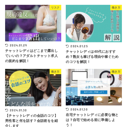
リスク
働き方
2024.01.29
2024.01.25
チャットレディはどこまで露出し
チャットレディは40代におすす
ていいの？アダルトチャット求人
め？熟女も稼げる理由や稼ぐため
の規約を解説！
のコツを解説！
働き方
働き方
2024.01.30
2024.01.30
在宅チャットレディに必要な物と
【チャットレディの会話のコツ】
は？自宅で始める前に準備しよ
男性客と何を話す？会話術をを紹
う！
介します