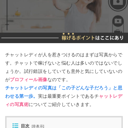
チャットレディが人を惹きつけるのはまずは写真からで
す。チャットで稼げないと悩む人は多いのではないでし
ょうか。試行錯誤をしていても意外と気にしていないの
が
プロフィール画像
なのです。
チャットレディの写真は「この子どんな子だろう」と思
わせる第一歩。
実は最重要ポイントであるチ
ャットレデ
ィの写真術
についてご紹介していきます。
目次
[
非表示
]