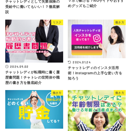
マホで稼げる？NGサイトやおすす
チャットレディとして失業保険の
めグッズもご紹介
受給中に働いてもいい！？徹底解
説
リスク
働き方
2024.01.24
2024.09.02
チャットレディのインスタ活用
チャットレディが転職時に書く履
術！instagramの上手な使い方を
歴書問題！チャトレの世間体や職
知ろう
歴の書き方を徹底紹介
働き方
働き方