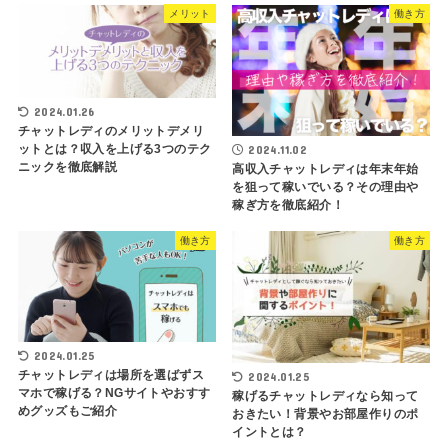
メリット
働き方
2024.01.26
チャットレディのメリットデメリ
ットとは？収入を上げる3つのテク
2024.11.02
ニックを徹底解説
高収入チャットレディは年末年始
を狙って稼いでいる？その理由や
稼ぎ方を徹底紹介！
働き方
働き方
2024.01.25
チャットレディは場所を選ばずス
2024.01.25
マホで稼げる？NGサイトやおすす
稼げるチャットレディなら知って
めグッズもご紹介
おきたい！背景やお部屋作りのポ
イントとは？