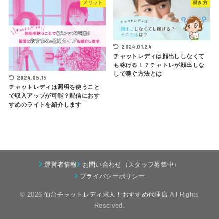
メリット
働き方
2024.01.24
チャットレディは顔出ししなくて
も稼げる！？チャトレが顔出しな
しで稼ぐ方法とは
2024.05.15
チャットレディは照明を使うこと
で収入アップが可能？配信におす
すめのライトを紹介します
運営者情報
お問い合わせ（スタッフ募集中）
プライバシーポリシー
© 2026
仙台チャットレディ求人！おすすめ代理店
All Rights
Reserved.