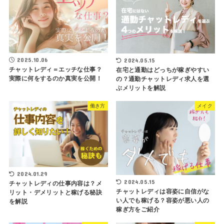
2025.10.06
2024.05.15
チャットレディ＝エッチな仕事？
在宅と通勤はどっちが稼ぎやすい
実際に何をするのか真実を公開！
の？通勤チャットレディ求人を選
ぶメリットを解説
働き方
メイク
2024.01.29
2024.05.15
チャットレディの仕事内容は？メ
チャットレディは容姿に自信がな
リット・デメリットと稼げる秘訣
い人でも稼げる？容姿が悪い人の
を解説
稼ぎ方をご紹介