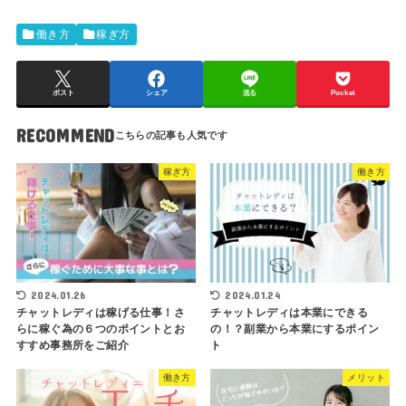
働き方
稼ぎ方
ポスト
シェア
送る
Pocket
RECOMMEND
稼ぎ方
働き方
2024.01.26
2024.01.24
チャットレディは稼げる仕事！さ
チャットレディは本業にできる
らに稼ぐ為の６つのポイントとお
の！？副業から本業にするポイン
すすめ事務所をご紹介
ト
働き方
メリット